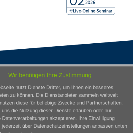
)
2026
Live-Online-Seminar
tandorte
Bildungsangebot
Wir benötigen Ihre Zustimmung
rmstadt
Ausbildung
seite nutzt Dienste Dritter, um Ihnen ein besseres
ankfurt am Main
Zertifikatslehrgänge
eten zu können. Die Dienstanbieter sammeln weltweit
lda
Fortbildung
nutzen diese für beliebige Zwecke und Partnerschaften.
eßen
 uns die Nutzung dieser Dienste erlauben oder nur
ssel
 Datenverarbeitungen akzeptieren. Ihre Einwilligung
iesbaden
 jederzeit über
Datenschutzeinstellungen anpassen
unten
rtbildungszentrum