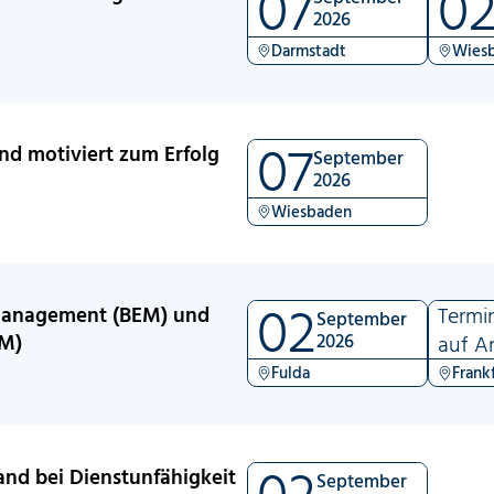
07
0
2026
Darmstadt
Wies
07
nd motiviert zum Erfolg
September
2026
Wiesbaden
02
smanagement (BEM) und
Termi
September
M)
2026
auf A
Fulda
Frank
02
and bei Dienstunfähigkeit
September