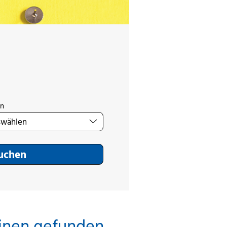
on
Suchen
inen gefunden.