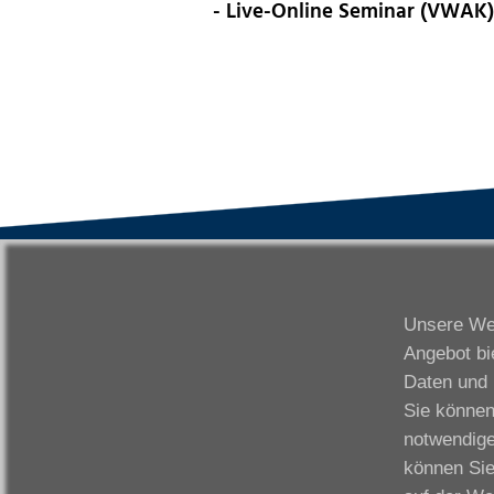
- Live-Online Seminar (VWAK
VWAK
S
Karriere
Da
Unsere Web
Links
Fr
Angebot bi
Kontakt
Fu
Daten und 
Download
Gi
Sie können
Impressum
Ka
notwendige
Datenschutzerklärung
W
können Sie
Fo