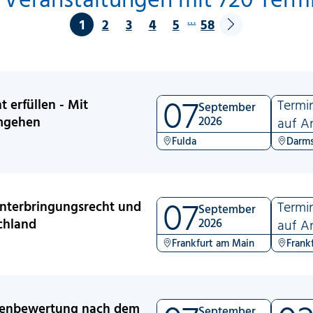
…
1
2
3
4
5
58
07
 erfüllen - Mit
Termi
September
umgehen
2026
auf A
Fulda
Darms
07
Unterbringungsrecht und
Termi
September
chland
2026
auf A
Frankfurt am Main
Frank
llenbewertung nach dem
September