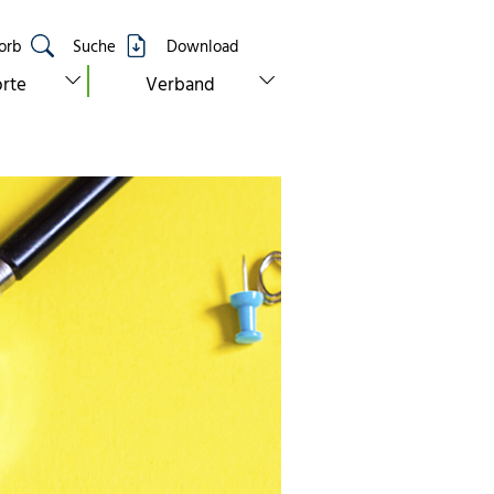
orb
Suche
Download
show submenu for “standorte”
show submenu for “verband”
rte
Verband