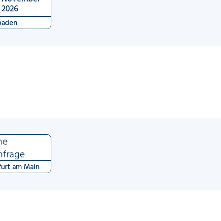
2
2026
baden
ne
nfrage
furt am Main