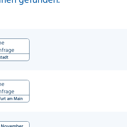
ne
nfrage
tadt
ne
nfrage
furt am Main
November