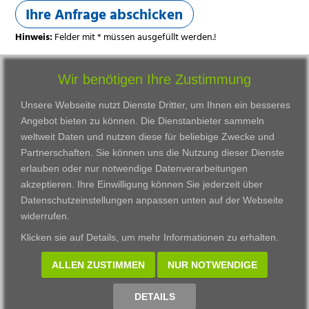
Ihre Anfrage abschicken
Hinweis:
Felder mit * müssen ausgefüllt werden.!
Wir benötigen Ihre Zustimmung
Unsere Webseite nutzt Dienste Dritter, um Ihnen ein besseres
Angebot bieten zu können. Die Dienstanbieter sammeln
weltweit Daten und nutzen diese für beliebige Zwecke und
Partnerschaften. Sie können uns die Nutzung dieser Dienste
erlauben oder nur notwendige Datenverarbeitungen
VWAK
Standorte
Bildungsangebot
akzeptieren. Ihre Einwilligung können Sie jederzeit über
Karriere
Darmstadt
Ausbildung
Datenschutzeinstellungen anpassen
unten auf der Webseite
Links
Frankfurt am Main
Zertifikatslehrgänge
widerrufen.
Kontakt
Fulda
Fortbildung
Klicken sie auf
Details
, um mehr Informationen zu erhalten.
Download
Gießen
Impressum
Kassel
ALLEN ZUSTIMMEN
NUR NOTWENDIGE
Datenschutzerklärung
Wiesbaden
Fortbildungszentrum
DETAILS