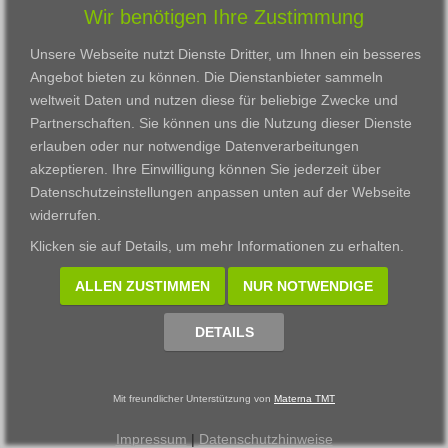
Wir benötigen Ihre Zustimmung
Karriere
Darmstadt
Ausbildung
Links
Frankfurt am Main
Zertifikatslehrgänge
Unsere Webseite nutzt Dienste Dritter, um Ihnen ein besseres
Kontakt
Fulda
Fortbildung
Angebot bieten zu können. Die Dienstanbieter sammeln
Download
Gießen
weltweit Daten und nutzen diese für beliebige Zwecke und
Impressum
Kassel
Partnerschaften. Sie können uns die Nutzung dieser Dienste
Datenschutzerklärung
Wiesbaden
erlauben oder nur notwendige Datenverarbeitungen
Fortbildungszentrum
akzeptieren. Ihre Einwilligung können Sie jederzeit über
Datenschutzeinstellungen anpassen
unten auf der Webseite
Datenschutzeinstellungen anpassen
widerrufen.
© 2002 - 2026 Materna TMT GmbH, powered by CARUSO
Klicken sie auf
Details
, um mehr Informationen zu erhalten.
ALLEN ZUSTIMMEN
NUR NOTWENDIGE
DETAILS
Mit freundlicher Unterstützung von
Materna TMT
Impressum
|
Datenschutzhinweise