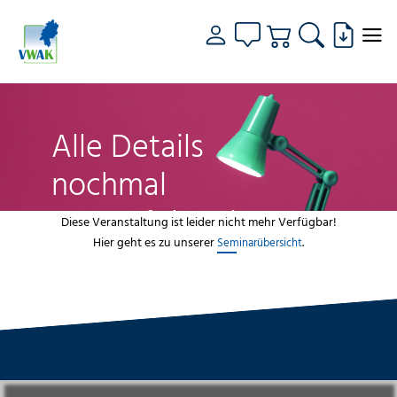
Alle Details
nochmal
genau fokussiert
Diese Veranstaltung ist leider nicht mehr Verfügbar!
Hier geht es zu unserer
.
Seminarübersicht
VWAK
Standorte
Bildungsangebot