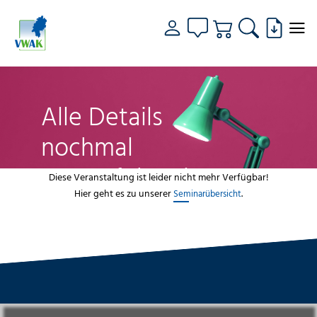
Alle Details
nochmal
genau fokussiert
Diese Veranstaltung ist leider nicht mehr Verfügbar!
Hier geht es zu unserer
.
Seminarübersicht
VWAK
Standorte
Bildungsangebot