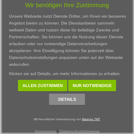
Wir benötigen Ihre Zustimmung
Karriere
Darmstadt
Ausbildung
Links
Frankfurt am Main
Zertifikatslehrgänge
Unsere Webseite nutzt Dienste Dritter, um Ihnen ein besseres
Kontakt
Fulda
Fortbildung
Angebot bieten zu können. Die Dienstanbieter sammeln
Download
Gießen
weltweit Daten und nutzen diese für beliebige Zwecke und
Impressum
Kassel
Partnerschaften. Sie können uns die Nutzung dieser Dienste
Datenschutzerklärung
Wiesbaden
erlauben oder nur notwendige Datenverarbeitungen
Fortbildungszentrum
akzeptieren. Ihre Einwilligung können Sie jederzeit über
Datenschutzeinstellungen anpassen
unten auf der Webseite
Datenschutzeinstellungen anpassen
widerrufen.
© 2002 - 2026 Materna TMT GmbH, powered by CARUSO
Klicken sie auf
Details
, um mehr Informationen zu erhalten.
ALLEN ZUSTIMMEN
NUR NOTWENDIGE
DETAILS
Mit freundlicher Unterstützung von
Materna TMT
Impressum
|
Datenschutzhinweise