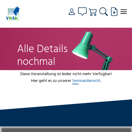
Alle Details
nochmal
genau fokussiert
Diese Veranstaltung ist leider nicht mehr Verfügbar!
Hier geht es zu unserer
.
Seminarübersicht
VWAK
Standorte
Bildungsangebot