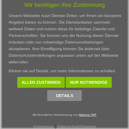
Wir benötigen Ihre Zustimmung
Karriere
Darmstadt
Ausbildung
Links
Frankfurt am Main
Zertifikatslehrgänge
Unsere Webseite nutzt Dienste Dritter, um Ihnen ein besseres
Kontakt
Fulda
Fortbildung
Angebot bieten zu können. Die Dienstanbieter sammeln
Download
Gießen
weltweit Daten und nutzen diese für beliebige Zwecke und
Impressum
Kassel
Partnerschaften. Sie können uns die Nutzung dieser Dienste
Datenschutzerklärung
Wiesbaden
erlauben oder nur notwendige Datenverarbeitungen
Fortbildungszentrum
akzeptieren. Ihre Einwilligung können Sie jederzeit über
Datenschutzeinstellungen anpassen
unten auf der Webseite
Datenschutzeinstellungen anpassen
widerrufen.
© 2002 - 2026 Materna TMT GmbH, powered by CARUSO
Klicken sie auf
Details
, um mehr Informationen zu erhalten.
ALLEN ZUSTIMMEN
NUR NOTWENDIGE
DETAILS
Mit freundlicher Unterstützung von
Materna TMT
Impressum
|
Datenschutzhinweise