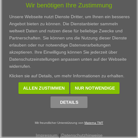
Wir benötigen Ihre Zustimmung
Karriere
Darmstadt
Ausbildung
Links
Frankfurt am Main
Zertifikatslehrgänge
Unsere Webseite nutzt Dienste Dritter, um Ihnen ein besseres
Kontakt
Fulda
Fortbildung
Angebot bieten zu können. Die Dienstanbieter sammeln
Download
Gießen
weltweit Daten und nutzen diese für beliebige Zwecke und
Impressum
Kassel
Partnerschaften. Sie können uns die Nutzung dieser Dienste
Datenschutzerklärung
Wiesbaden
erlauben oder nur notwendige Datenverarbeitungen
Fortbildungszentrum
akzeptieren. Ihre Einwilligung können Sie jederzeit über
Datenschutzeinstellungen anpassen
unten auf der Webseite
Datenschutzeinstellungen anpassen
widerrufen.
© 2002 - 2026 Materna TMT GmbH, powered by CARUSO
Klicken sie auf
Details
, um mehr Informationen zu erhalten.
ALLEN ZUSTIMMEN
NUR NOTWENDIGE
DETAILS
Mit freundlicher Unterstützung von
Materna TMT
Impressum
|
Datenschutzhinweise