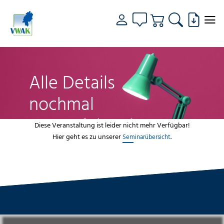
Alle Details
nochmal
genau fokussiert
Diese Veranstaltung ist leider nicht mehr Verfügbar!
Hier geht es zu unserer
.
Seminarübersicht
VWAK
Standorte
Bildungsangebot