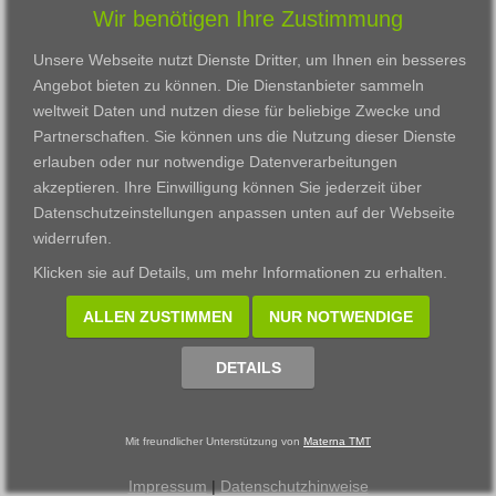
Wir benötigen Ihre Zustimmung
Karriere
Darmstadt
Ausbildung
Links
Frankfurt am Main
Zertifikatslehrgänge
Unsere Webseite nutzt Dienste Dritter, um Ihnen ein besseres
Kontakt
Fulda
Fortbildung
Angebot bieten zu können. Die Dienstanbieter sammeln
Download
Gießen
weltweit Daten und nutzen diese für beliebige Zwecke und
Impressum
Kassel
Partnerschaften. Sie können uns die Nutzung dieser Dienste
Datenschutzerklärung
Wiesbaden
erlauben oder nur notwendige Datenverarbeitungen
Fortbildungszentrum
akzeptieren. Ihre Einwilligung können Sie jederzeit über
Datenschutzeinstellungen anpassen
unten auf der Webseite
Datenschutzeinstellungen anpassen
widerrufen.
© 2002 - 2026 Materna TMT GmbH, powered by CARUSO
Klicken sie auf
Details
, um mehr Informationen zu erhalten.
ALLEN ZUSTIMMEN
NUR NOTWENDIGE
DETAILS
Mit freundlicher Unterstützung von
Materna TMT
Impressum
|
Datenschutzhinweise