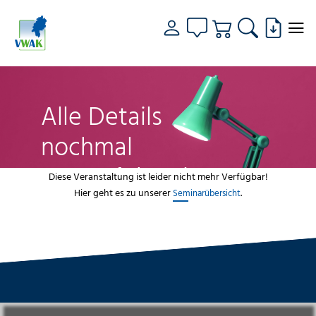
Alle Details
nochmal
genau fokussiert
Diese Veranstaltung ist leider nicht mehr Verfügbar!
Hier geht es zu unserer
.
Seminarübersicht
VWAK
Standorte
Bildungsangebot