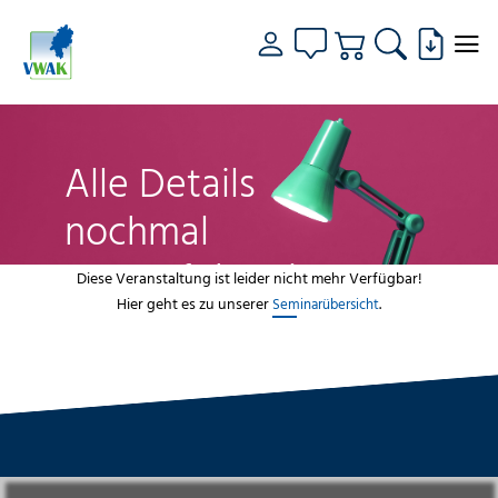
Alle Details
nochmal
genau fokussiert
Diese Veranstaltung ist leider nicht mehr Verfügbar!
Hier geht es zu unserer
.
Seminarübersicht
VWAK
Standorte
Bildungsangebot