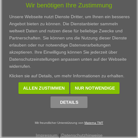
Wir benötigen Ihre Zustimmung
Karriere
Darmstadt
Ausbildung
Links
Frankfurt am Main
Zertifikatslehrgänge
Unsere Webseite nutzt Dienste Dritter, um Ihnen ein besseres
Kontakt
Fulda
Fortbildung
Angebot bieten zu können. Die Dienstanbieter sammeln
Download
Gießen
weltweit Daten und nutzen diese für beliebige Zwecke und
Impressum
Kassel
Partnerschaften. Sie können uns die Nutzung dieser Dienste
Datenschutzerklärung
Wiesbaden
erlauben oder nur notwendige Datenverarbeitungen
Fortbildungszentrum
akzeptieren. Ihre Einwilligung können Sie jederzeit über
Datenschutzeinstellungen anpassen
unten auf der Webseite
Datenschutzeinstellungen anpassen
widerrufen.
© 2002 - 2026 Materna TMT GmbH, powered by CARUSO
Klicken sie auf
Details
, um mehr Informationen zu erhalten.
ALLEN ZUSTIMMEN
NUR NOTWENDIGE
DETAILS
Mit freundlicher Unterstützung von
Materna TMT
Impressum
|
Datenschutzhinweise