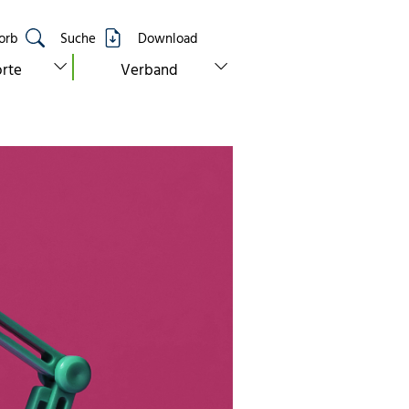
orb
Suche
Download
show submenu for “standorte”
show submenu for “verband”
rte
Verband