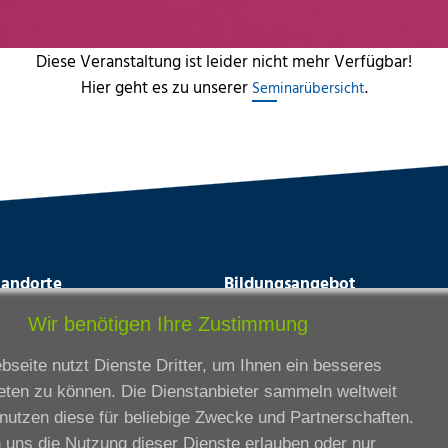
Diese Veranstaltung ist leider nicht mehr Verfügbar!
Hier geht es zu unserer
.
Seminarübersicht
tandorte
Bildungsangebot
rmstadt
Ausbildung
Wir benötigen Ihre Zustimmung
ankfurt am Main
Zertifikatslehrgänge
seite nutzt Dienste Dritter, um Ihnen ein besseres
lda
Fortbildung
eten zu können. Die Dienstanbieter sammeln weltweit
eßen
nutzen diese für beliebige Zwecke und Partnerschaften.
ssel
 uns die Nutzung dieser Dienste erlauben oder nur
iesbaden