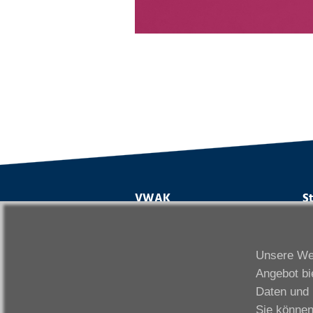
VWAK
S
Karriere
Da
Links
Fr
Unsere Web
Kontakt
Fu
Angebot bi
Download
Gi
Daten und 
Impressum
Ka
Sie können
Datenschutzerklärung
W