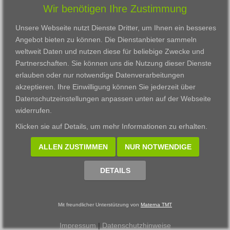
Wir benötigen Ihre Zustimmung
Karriere
Darmstadt
Ausbildung
Links
Frankfurt am Main
Zertifikatslehrgänge
Unsere Webseite nutzt Dienste Dritter, um Ihnen ein besseres
Kontakt
Fulda
Fortbildung
Angebot bieten zu können. Die Dienstanbieter sammeln
Download
Gießen
weltweit Daten und nutzen diese für beliebige Zwecke und
Impressum
Kassel
Partnerschaften. Sie können uns die Nutzung dieser Dienste
Datenschutzerklärung
Wiesbaden
erlauben oder nur notwendige Datenverarbeitungen
Fortbildungszentrum
akzeptieren. Ihre Einwilligung können Sie jederzeit über
Datenschutzeinstellungen anpassen
unten auf der Webseite
Datenschutzeinstellungen anpassen
widerrufen.
© 2002 - 2026 Materna TMT GmbH, powered by CARUSO
Klicken sie auf
Details
, um mehr Informationen zu erhalten.
ALLEN ZUSTIMMEN
NUR NOTWENDIGE
DETAILS
Mit freundlicher Unterstützung von
Materna TMT
Impressum
|
Datenschutzhinweise