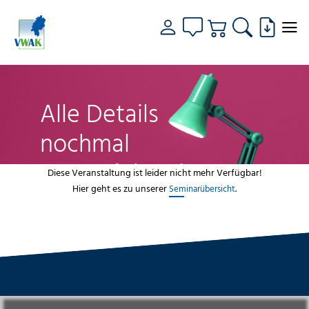
Alle Details
nochmal
genau fokussiert
Diese Veranstaltung ist leider nicht mehr Verfügbar!
Hier geht es zu unserer
.
Seminarübersicht
VWAK
Standorte
Bildungsangebot