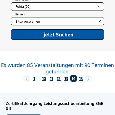
Beginn
jetzt Suchen
Es wurden 85 Veranstaltungen mit 90 Terminen
gefunden.
1
10
11
12
13
14
15
…
Zertifikatslehrgang Leistungssachbearbeitung SGB
XII